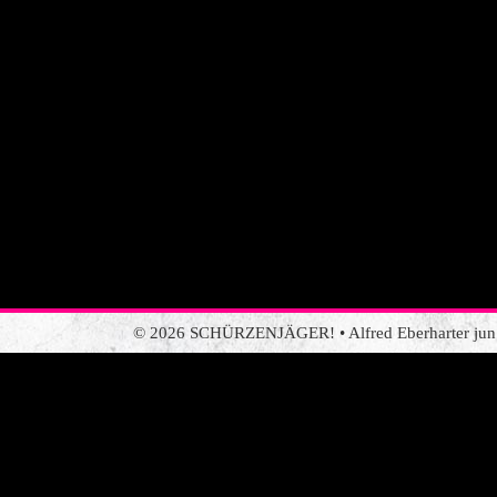
© 2026 SCHÜRZENJÄGER! • Alfred Eberharter jun. •