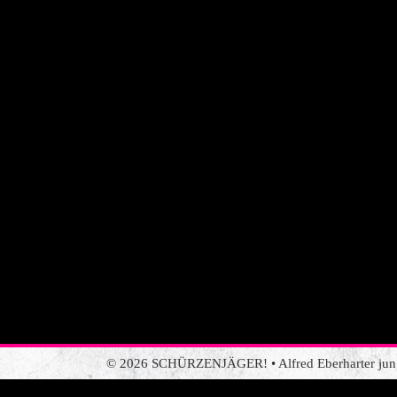
© 2026 SCHÜRZENJÄGER! • Alfred Eberharter jun. •