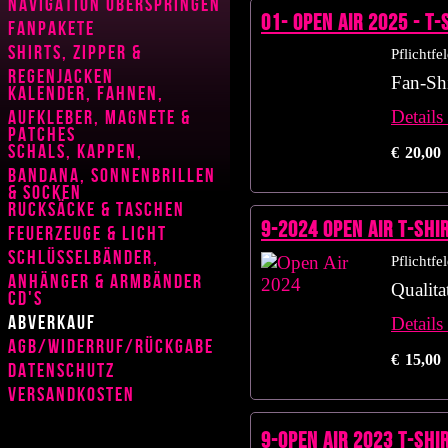
Navigation überspringen
01- Open Air 2025 - T-
Fanpakete
Shirts, Zipper &
Pflichtfe
Regenjacken
Fan-Shi
Kalender, Fahnen,
Aufkleber, Magnete &
Details
Patches
Schals, Kappen,
€
20,00
Bandana, Sonnenbrillen
& Socken
Rucksäcke & Taschen
9-2024 OPEN AIR T-Shi
Feuerzeuge & Licht
Schlüsselbänder,
Pflichtfe
Anhänger & Armbänder
Qualita
CD's
Abverkauf
Details
AGB/Widerruf/Rückgabe
€
15,00
Datenschutz
Versandkosten
9-OPEN AIR 2023 T-Shir