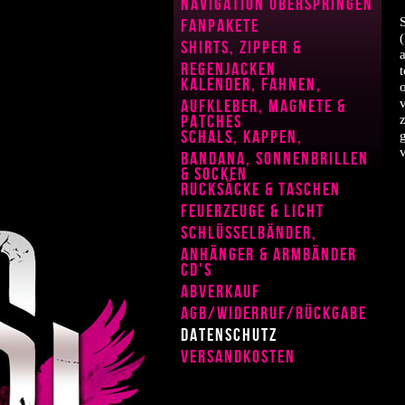
Navigation überspringen
Fanpakete
Shirts, Zipper &
Regenjacken
Kalender, Fahnen,
Aufkleber, Magnete &
Patches
Schals, Kappen,
Bandana, Sonnenbrillen
& Socken
Rucksäcke & Taschen
Feuerzeuge & Licht
Schlüsselbänder,
Anhänger & Armbänder
CD's
Abverkauf
AGB/Widerruf/Rückgabe
Datenschutz
Versandkosten