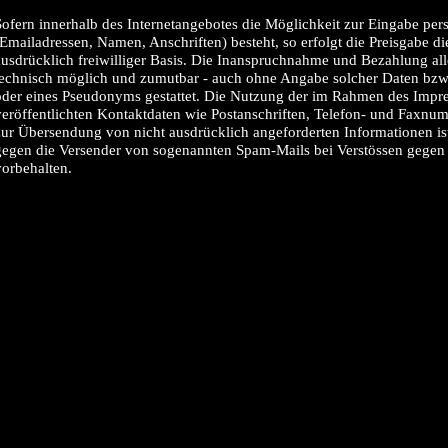
Sofern innerhalb des Internetangebotes die Möglichkeit zur Eingabe pers
(Emailadressen, Namen, Anschriften) besteht, so erfolgt die Preisgabe di
ausdrücklich freiwilliger Basis. Die Inanspruchnahme und Bezahlung alle
technisch möglich und zumutbar - auch ohne Angabe solcher Daten bzw
oder eines Pseudonyms gestattet. Die Nutzung der im Rahmen des Impr
veröffentlichten Kontaktdaten wie Postanschriften, Telefon- und Faxnu
zur Übersendung von nicht ausdrücklich angeforderten Informationen ist n
gegen die Versender von sogenannten Spam-Mails bei Verstössen gegen 
vorbehalten.