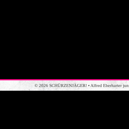
© 2026 SCHÜRZENJÄGER! • Alfred Eberharter jun. •