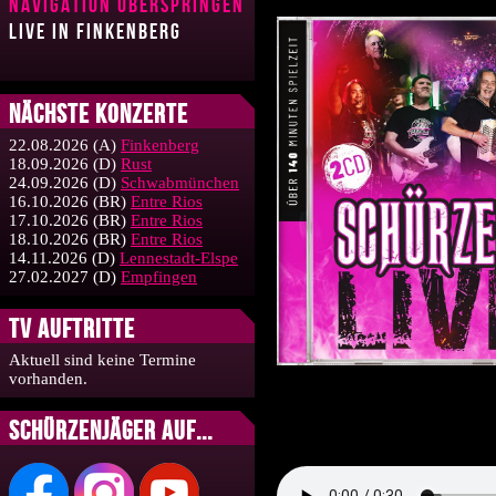
Navigation überspringen
Live in Finkenberg
Nächste Konzerte
22.08.2026
(A)
Finkenberg
18.09.2026
(D)
Rust
24.09.2026
(D)
Schwabmünchen
16.10.2026
(BR)
Entre Rios
17.10.2026
(BR)
Entre Rios
18.10.2026
(BR)
Entre Rios
14.11.2026
(D)
Lennestadt-Elspe
27.02.2027
(D)
Empfingen
TV Auftritte
Aktuell sind keine Termine
vorhanden.
Schürzenjäger auf...