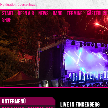
Navigation überspringen
START
OPEN AIR
NEWS
BAND
TERMINE
GÄSTEBUCH
SHOP
Untermenü
Live in Finkenberg