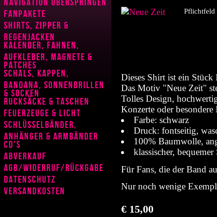
Navigation überspringen
Pflichtfeld
Fanpakete
Shirts, Zipper &
Regenjacken
Kalender, Fahnen,
Aufkleber, Magnete &
Patches
Schals, Kappen,
Dieses Shirt ist ein Stück
Bandana, Sonnenbrillen
Das Motiv "Neue Zeit" st
& Socken
Tolles Design, hochwertige
Rucksäcke & Taschen
Konzerte oder besondere
Feuerzeuge & Licht
Farbe: schwarz
Schlüsselbänder,
Druck: fontseitig, was
Anhänger & Armbänder
100% Baumwolle, an
CD's
klassischer, bequemer 
Abverkauf
AGB/Widerruf/Rückgabe
Für Fans, die der Band au
Datenschutz
Nur noch wenige Exemplar
Versandkosten
€
15,00