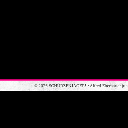
© 2026 SCHÜRZENJÄGER! • Alfred Eberharter jun. •