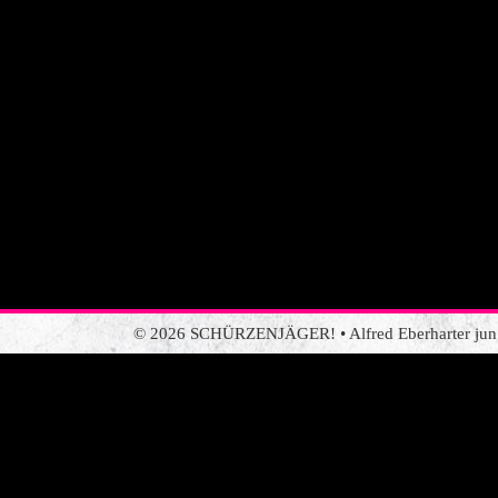
© 2026 SCHÜRZENJÄGER! • Alfred Eberharter jun. •