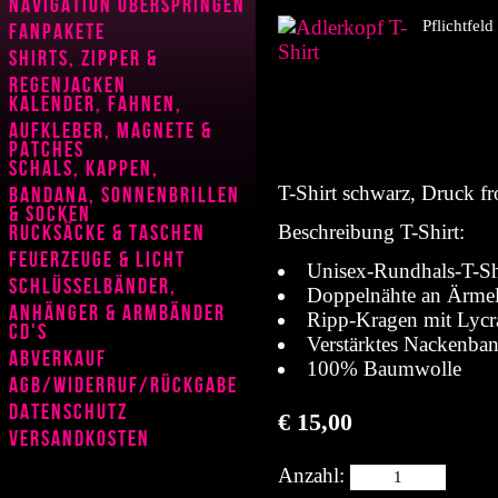
Navigation überspringen
Pflichtfeld
Fanpakete
Shirts, Zipper &
Regenjacken
Kalender, Fahnen,
Aufkleber, Magnete &
Patches
Schals, Kappen,
T-Shirt schwarz, Druck fro
Bandana, Sonnenbrillen
& Socken
Rucksäcke & Taschen
Beschreibung T-Shirt:
Feuerzeuge & Licht
Unisex-Rundhals-T-Sh
Schlüsselbänder,
Doppelnähte an Ärme
Anhänger & Armbänder
Ripp-Kragen mit Lycr
CD's
Verstärktes Nackenba
Abverkauf
100% Baumwolle
AGB/Widerruf/Rückgabe
Datenschutz
€
15,00
Versandkosten
Anzahl: