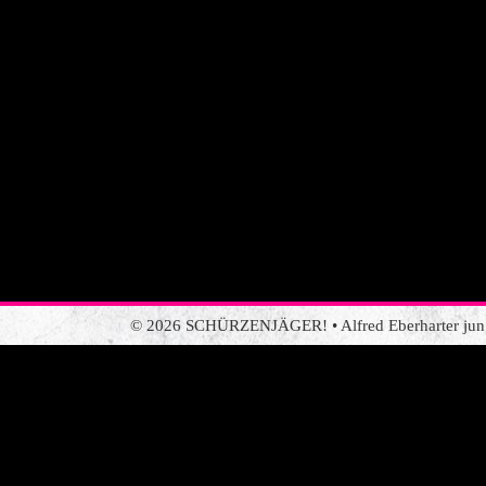
© 2026 SCHÜRZENJÄGER! • Alfred Eberharter jun. •