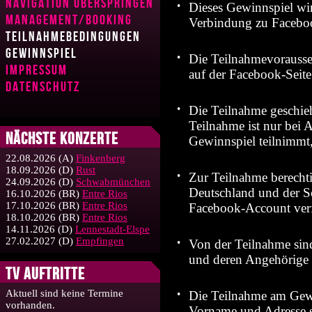
Navigation überspringen
•
Dieses Gewinnspiel wir
Management/Booking
Verbindung zu Facebo
Teilnahmebedingungen
Gewinnspiel
•
Die Teilnahmevorausse
Impressum
auf der Facebook-Seit
Datenschutz
•
Die Teilnahme geschie
Teilnahme ist nur bei
Nächste Konzerte
Gewinnspiel teilnimmt,
22.08.2026
(A)
Finkenberg
18.09.2026
(D)
Rust
•
Zur Teilnahme berechtig
24.09.2026
(D)
Schwabmünchen
Deutschland und der Sc
16.10.2026
(BR)
Entre Rios
17.10.2026
(BR)
Entre Rios
Facebook-Account ver
18.10.2026
(BR)
Entre Rios
14.11.2026
(D)
Lennestadt-Elspe
27.02.2027
(D)
Empfingen
•
Von der Teilnahme sind
und deren Angehörige 
TV Auftritte
Aktuell sind keine Termine
•
Die Teilnahme am Gewi
vorhanden.
Vorname und Adresse s