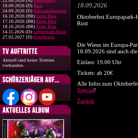
22.08.2026
(A)
Finkenberg
18.09.2026
18.09.2026
(D)
Rust
24.09.2026
(D)
Schwabmünchen
16.10.2026
(BR)
Entre Rios
Oktoberfest Europapark-H
17.10.2026
(BR)
Entre Rios
Rust
18.10.2026
(BR)
Entre Rios
14.11.2026
(D)
Lennestadt-Elspe
27.02.2027
(D)
Empfingen
Die Wiesn im Europa-Par
TV Auftritte
18.09.2026 sind auch die
Aktuell sind keine Termine
Einlass: 19.00 Uhr
vorhanden.
Tickets: ab 20€
Schürzenjäger auf...
Alle Infos zum Oktoberfes
Special
!
Zurück
Aktuelles Album