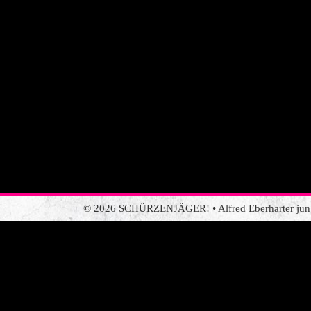
© 2026 SCHÜRZENJÄGER! • Alfred Eberharter jun. •