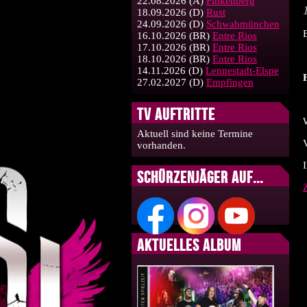
22.08.2026
(A)
Finkenberg
18.09.2026
(D)
Rust
24.09.2026
(D)
Schwabmünchen
16.10.2026
(BR)
Entre Rios
17.10.2026
(BR)
Entre Rios
18.10.2026
(BR)
Entre Rios
14.11.2026
(D)
Lennestadt-Elspe
27.02.2027
(D)
Empfingen
TV Auftritte
Aktuell sind keine Termine
vorhanden.
Schürzenjäger auf...
Aktuelles Album