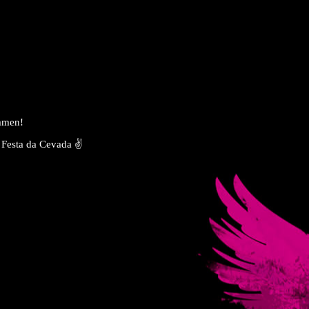
ommen!
 Festa da Cevada ✌️